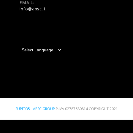
EMAIL:
info@apsc.it
SUPER35
-
APSC GROUP
P.IVA 02787680814 COPYRIGHT 2021